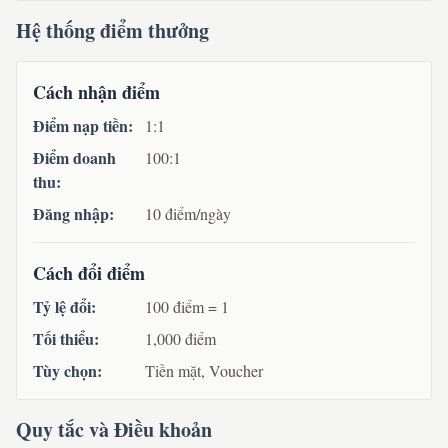
Hệ thống điểm thưởng
Cách nhận điểm
Điểm nạp tiền:
1:1
Điểm doanh
100:1
thu:
Đăng nhập:
10 điểm/ngày
Cách đổi điểm
Tỷ lệ đổi:
100 điểm = 1
Tối thiểu:
1,000 điểm
Tùy chọn:
Tiền mặt, Voucher
Quy tắc và Điều khoản