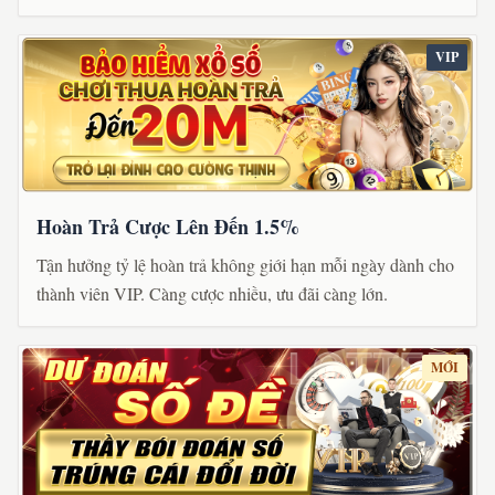
VIP
Hoàn Trả Cược Lên Đến 1.5%
Tận hưởng tỷ lệ hoàn trả không giới hạn mỗi ngày dành cho
thành viên VIP. Càng cược nhiều, ưu đãi càng lớn.
MỚI