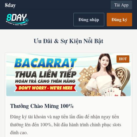
8day
Tải App
Đăng nhập
Đăng ký
Ưu Đãi & Sự Kiện Nổi Bật
HOT
Thưởng Chào Mừng 100%
Đăng ký tài khoản và nạp tiền lần đầu để nhận ngay tiền
thưởng lên đến 100%, bắt đầu hành trình chinh phục slots
đỉnh cao.