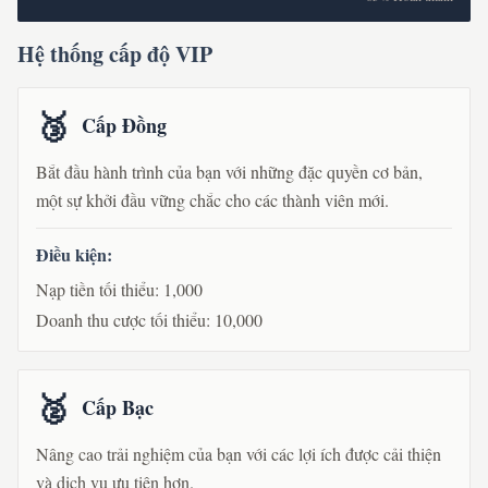
Hệ thống cấp độ VIP
🥉
Cấp Đồng
Bắt đầu hành trình của bạn với những đặc quyền cơ bản,
một sự khởi đầu vững chắc cho các thành viên mới.
Điều kiện:
Nạp tiền tối thiểu: 1,000
Doanh thu cược tối thiểu: 10,000
🥈
Cấp Bạc
Nâng cao trải nghiệm của bạn với các lợi ích được cải thiện
và dịch vụ ưu tiên hơn.