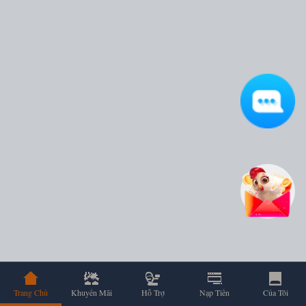
Trang Chủ
Khuyến Mãi
Hỗ Trợ
Nạp Tiền
Của Tôi