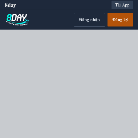
8day
Tải App
Đăng nhập
Đăng ký