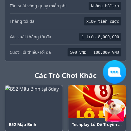
Tần suất vòng quay miễn phí
Không hỗ trợ
Thắng tối đa
x100 tiền cược
Xác suất thắng tối đa
1 trên 8,000,000
Cược Tối thiểu/Tối đa
500 VND - 100.000 VND
Các Trò Chơi Khác
B52 Mậu Binh
Techplay Lô Đề Truyền Thống